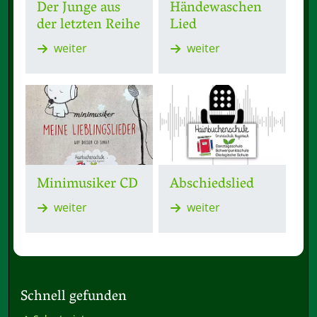
Der Junge aus
Händewaschen
der letzten Reihe
Lied
weiter
weiter
Minimusiker CD
Abschiedslied
weiter
weiter
Schnell gefunden