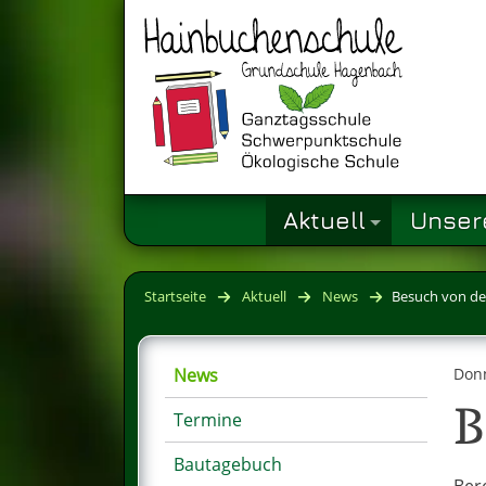
Aktuell
Unser
Startseite
Aktuell
News
Besuch von de
News
Donn
B
Termine
Bautagebuch