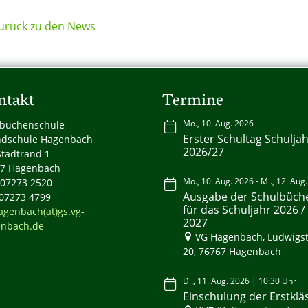
urück zu den News
ntakt
Termine
Mo., 10. Aug. 2026
buchenschule
Erster Schultag Schulja
dschule Hagenbach
2026/27
tadtrand 1
7 Hagenbach
Mo., 10. Aug. 2026 - Mi., 12. Aug
: 07273 2520
Ausgabe der Schulbüch
 07273 4799
für das Schuljahr 2026 /
agenbach(at)gs.vg-
2027
nbach.de
VG Hagenbach, Ludwigst
20, 76767 Hagenbach
Di., 11. Aug. 2026 | 10:30 Uhr
Einschulung der Erstklä