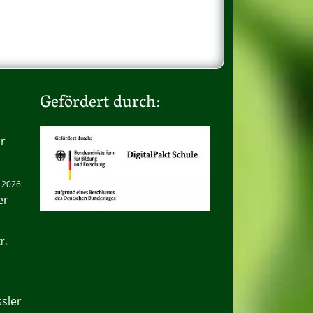
Gefördert durch:
hr
. 2026
er
r.
ssler