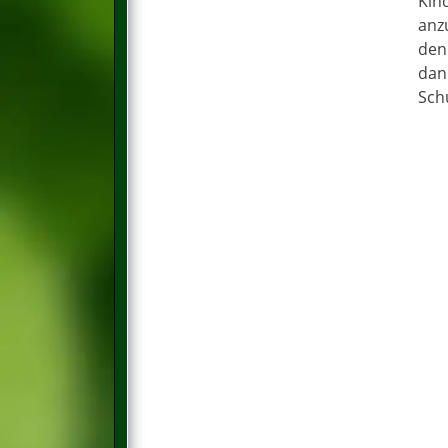
Kin
anz
den
dan
Sch