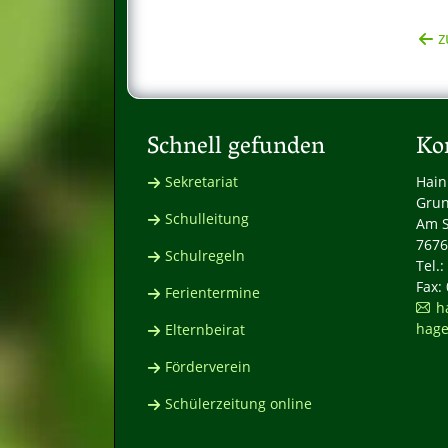
z
Schnell gefunden
Ko
Sekretariat
Hain
Grun
Schulleitung
Am S
7676
Schulregeln
Tel.
Fax:
Ferientermine
h
hage
Elternbeirat
Förderverein
Schülerzeitung online