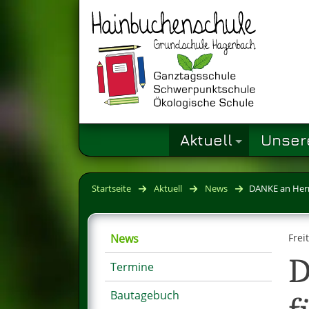
Aktuell
Unser
Startseite
Aktuell
News
DANKE an Herr
News
Frei
D
Termine
Bautagebuch