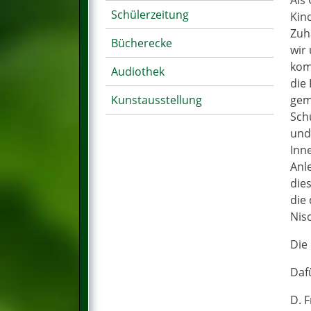
Als
Schülerzeitung
Kin
Zuh
Bücherecke
wir 
komp
Audiothek
die
Kunstausstellung
gem
Sch
und
Inn
Anl
die
die
Nis
Die
Daf
D. 