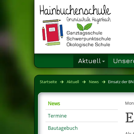
Aktuell
Unser
Startseite
Aktuell
News
Einsatz der BN
News
Mont
E
Termine
Bautagebuch