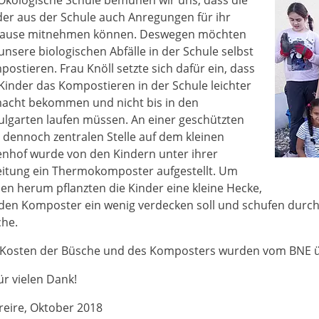
 Ökologische Schule bemühen wir uns, dass die
der aus der Schule auch Anregungen für ihr
ause mitnehmen können. Deswegen möchten
unsere biologischen Abfälle in der Schule selbst
ostieren. Frau Knöll setzte sich dafür ein, dass
 Kinder das Kompostieren in der Schule leichter
acht bekommen und nicht bis in den
ulgarten laufen müssen. An einer geschützten
 dennoch zentralen Stelle auf dem kleinen
enhof wurde von den Kindern unter ihrer
eitung ein Thermokomposter aufgestellt. Um
sen herum pflanzten die Kinder eine kleine Hecke,
 den Komposter ein wenig verdecken soll und schufen durch 
che.
 Kosten der Büsche und des Komposters wurden vom BNE
ür vielen Dank!
Freire, Oktober 2018