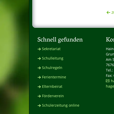
z
Schnell gefunden
Ko
Sekretariat
Hain
Grun
Schulleitung
Am S
7676
Schulregeln
Tel.
Fax:
Ferientermine
h
hage
Elternbeirat
Förderverein
Schülerzeitung online