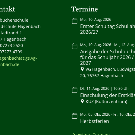
ntakt
Termine
Mo., 10. Aug. 2026
buchenschule
Erster Schultag Schulja
dschule Hagenbach
2026/27
tadtrand 1
7 Hagenbach
Mo., 10. Aug. 2026 - Mi., 12. Aug
: 07273 2520
Ausgabe der Schulbüch
 07273 4799
für das Schuljahr 2026 /
agenbach(at)gs.vg-
2027
nbach.de
VG Hagenbach, Ludwigst
20, 76767 Hagenbach
Di., 11. Aug. 2026 | 10:30 Uhr
Einschulung der Erstklä
KUZ (Kulturzentrum)
Mo., 05. Okt. 2026 - Fr., 16. Okt.
Herbstferien
weitere Termine