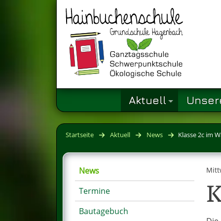
Aktuell
Unser
Startseite
Aktuell
News
Klasse 2c im 
News
Mitt
K
Termine
Bautagebuch