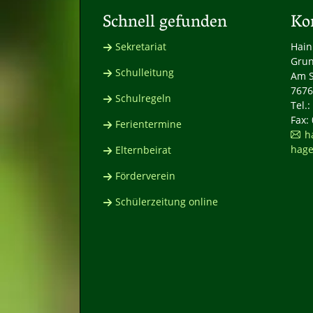
Schnell gefunden
Ko
Sekretariat
Hain
Grun
Schulleitung
Am S
7676
Schulregeln
Tel.
Fax:
Ferientermine
h
hage
Elternbeirat
Förderverein
Schülerzeitung online