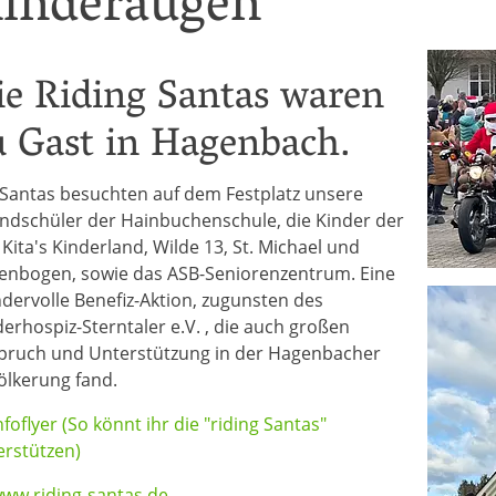
inderaugen
ie Riding Santas waren
u Gast in Hagenbach.
 Santas besuchten auf dem Festplatz unsere
ndschüler der Hainbuchenschule, die Kinder der
 Kita's Kinderland, Wilde 13, St. Michael und
enbogen, sowie das ASB-Seniorenzentrum. Eine
dervolle Benefiz-Aktion, zugunsten des
derhospiz-Sterntaler e.V. , die auch großen
pruch und Unterstützung in der Hagenbacher
ölkerung fand.
nfoflyer (So könnt ihr die "riding Santas"
erstützen)
ww.riding-santas.de