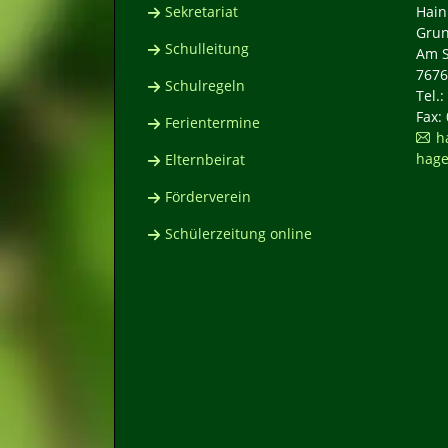
Sekretariat
Hain
Grun
Schulleitung
Am S
7676
Schulregeln
Tel.
Fax:
Ferientermine
h
hage
Elternbeirat
Förderverein
Schülerzeitung online