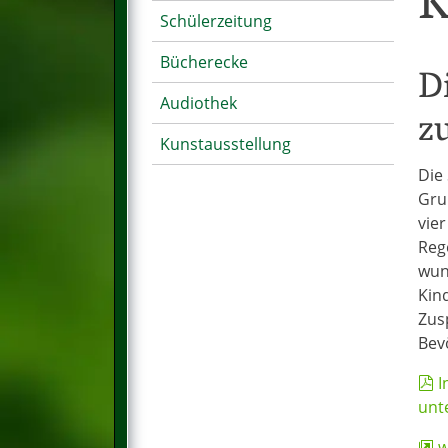
K
Schülerzeitung
Bücherecke
D
Audiothek
z
Kunstausstellung
Die
Gru
vier
Reg
wun
Kin
Zus
Bev
I
unt
w