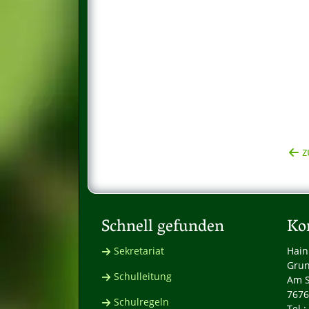
z
Schnell gefunden
Ko
Sekretariat
Hain
Grun
Schulleitung
Am S
7676
Schulregeln
Tel.