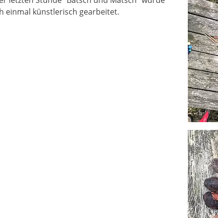
der letzten Stunde "Batsch und Matsch" wurde
h einmal künstlerisch gearbeitet.