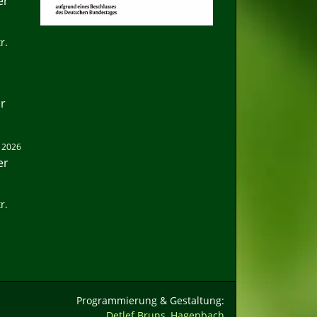
er
r.
hr
. 2026
er
r.
Programmierung & Gestaltung:
Detlef Bruns, Hagenbach