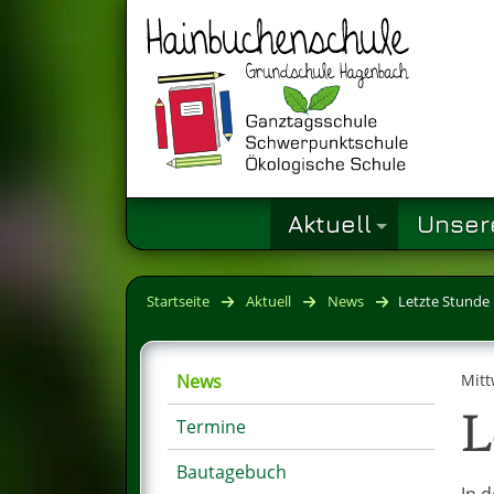
Aktuell
Unser
Startseite
Aktuell
News
Letzte Stunde
News
Mitt
L
Termine
Bautagebuch