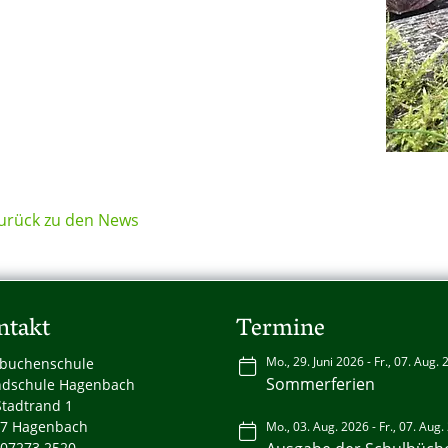
urück zu den News
ntakt
Termine
Mo., 29. Juni 2026 - Fr., 07. Aug.
buchenschule
Sommerferien
dschule Hagenbach
tadtrand 1
7 Hagenbach
Mo., 03. Aug. 2026 - Fr., 07. Aug
: 07273 2520